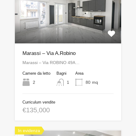
Marassi – Via A.Robino
Marassi – Via ROBINO 49A…
Camere da letto
Bagni
Area
2
1
80
mq
Curriculum vendite
€135,000
In evidenza