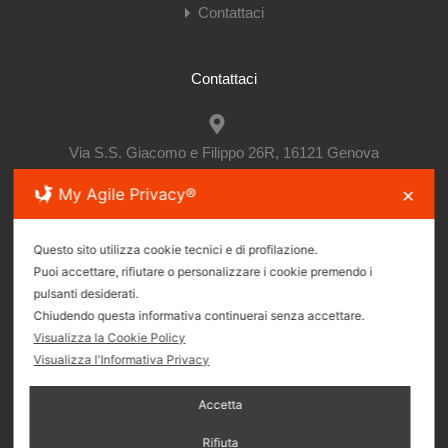
Contattaci
Contattaci
Via S.S. Giacomo e Filippo 26R, 16121 Genova
My Agile Privacy®
✕
(+39)010.895.08.65
Questo sito utilizza cookie tecnici e di profilazione.
Puoi accettare, rifiutare o personalizzare i cookie premendo i
pulsanti desiderati.
immbruzzocentro@gmail.com
Chiudendo questa informativa continuerai senza accettare.
Visualizza la Cookie Policy
Visualizza l'Informativa Privacy
Seguici sui Social
Accetta
Rifiuta