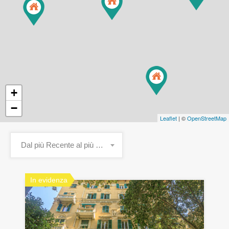
+
−
Leaflet
| ©
OpenStreetMap
Dal più Recente al più Vecchio
In evidenza