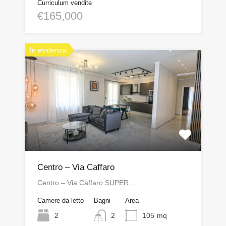
Curriculum vendite
€165,000
In evidenza
Centro – Via Caffaro
Centro – Via Caffaro SUPER…
Camere da letto
Bagni
Area
2
2
105
mq