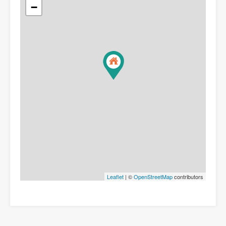
−
Leaflet
| ©
OpenStreetMap
contributors