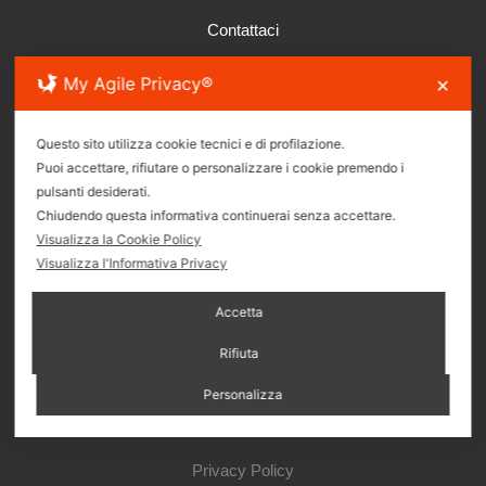
Contattaci
My Agile Privacy®
✕
Via S.S. Giacomo e Filippo 26R, 16121 Genova
Questo sito utilizza cookie tecnici e di profilazione.
Puoi accettare, rifiutare o personalizzare i cookie premendo i
pulsanti desiderati.
(+39)010.895.08.65
Chiudendo questa informativa continuerai senza accettare.
Visualizza la Cookie Policy
Visualizza l'Informativa Privacy
immbruzzocentro@gmail.com
Accetta
Seguici sui Social
Rifiuta
Personalizza
Privacy Policy