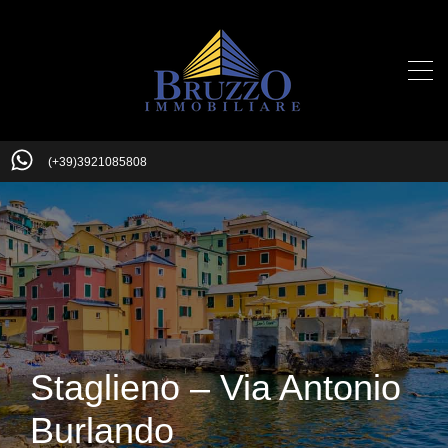
(+39)3921085808
Staglieno – Via Antonio
Burlando