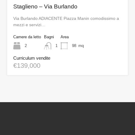
Staglieno – Via Burlando
Via Burlando ADIACENTE Piazza Manin comodissimo a
mezzi e servizi…
Camere da letto
Bagni
Area
2
1
98
mq
Curriculum vendite
€139,000