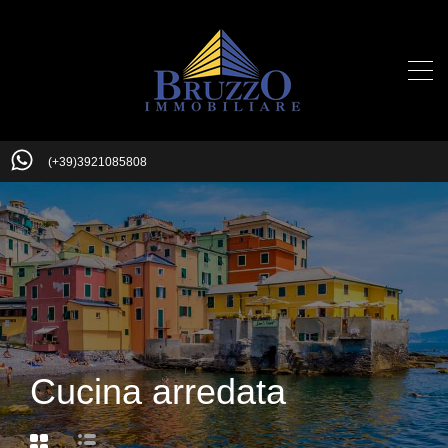
(+39)3921085808
Cucina arredata