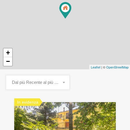
+
−
Leaflet
| ©
OpenStreetMap
Dal più Recente al più Vecchio
In evidenza