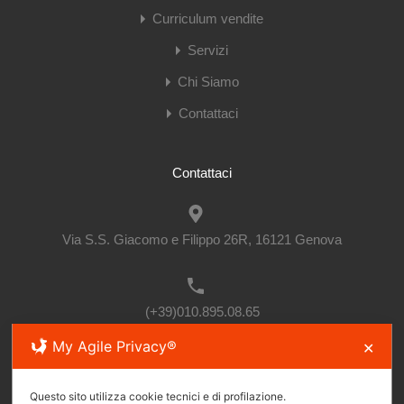
Curriculum vendite
Servizi
Chi Siamo
Contattaci
Contattaci
Via S.S. Giacomo e Filippo 26R, 16121 Genova
(+39)010.895.08.65
My Agile Privacy®
✕
immbruzzocentro@gmail.com
Questo sito utilizza cookie tecnici e di profilazione.