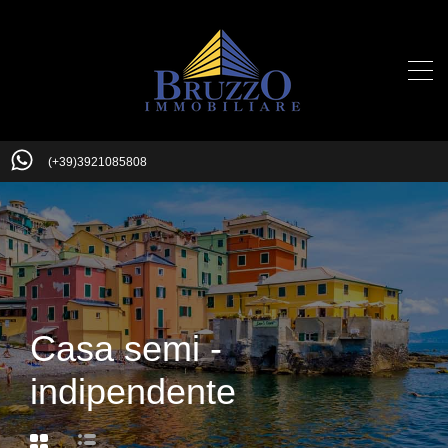
(+39)3921085808
Casa semi -
indipendente