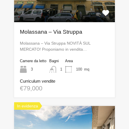
Molassana – Via Struppa
Molassana – Via Struppa NOVITÀ SUL
MERCATO! Proponiamo in vendita…
Camere da letto
Bagni
Area
3
1
100
mq
Curriculum vendite
€79,000
In evidenza