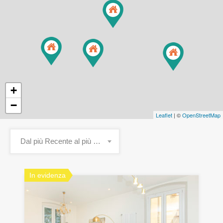
+
−
Leaflet
| ©
OpenStreetMap
Dal più Recente al più Vecchio
In evidenza