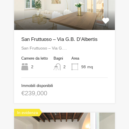
San Fruttuoso – Via G.B. D’Albertis
San Fruttuoso – Via G.…
Camere da letto
Bagni
Area
2
2
98
mq
Immobili disponibili
€239,000
In evidenza