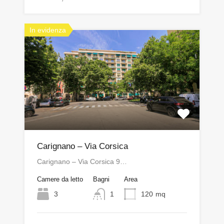
In evidenza
Carignano – Via Corsica
Carignano – Via Corsica 9…
Camere da letto
Bagni
Area
3
1
120
mq