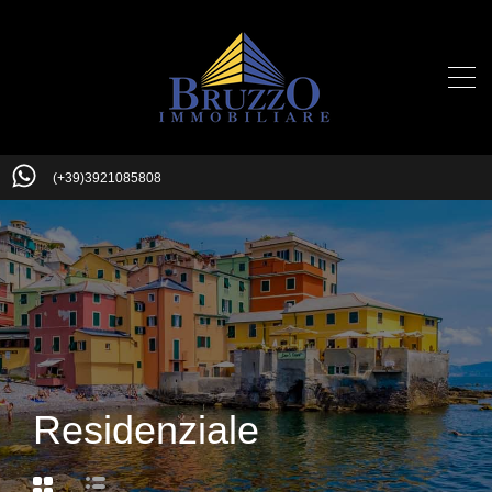
(+39)3921085808
Residenziale