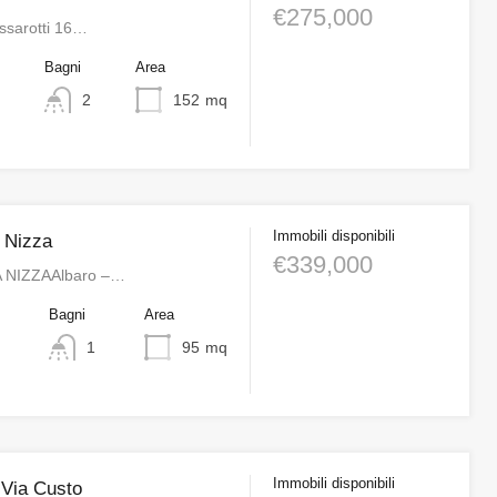
€275,000
Assarotti 16…
o
Bagni
Area
2
152
mq
Immobili disponibili
a Nizza
€339,000
 NIZZAAlbaro –…
o
Bagni
Area
1
95
mq
Immobili disponibili
 Via Custo