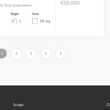
€59,000
Via Terpi proponiamo…
o
Bagni
Area
1
58
mq
3
4
5
6
Scopri
Co