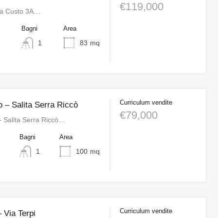
€119,000
ia Custo 3A…
o
Bagni
Area
1
83
mq
Curriculum vendite
 – Salita Serra Riccò
€79,000
 Salita Serra Riccò…
o
Bagni
Area
1
100
mq
Curriculum vendite
 Via Terpi