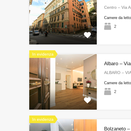
Centro – Via 
Camere da lett
2
In evidenza
Albaro – Vi
ALBARO – VIA
Camere da lett
2
In evidenza
Bolzaneto –