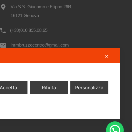
Via S.S. Giacomo e Filippo 26R,
16121 Genova
(+39)010.895.08.65
immbruzzocentro@gmail.com
✕
guici sui Social
Accetta
Rifiuta
Personalizza
ivacy Policy
okie Policy