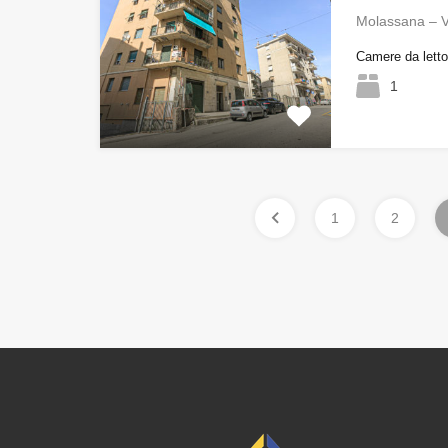
Molassana – 
Camere da lett
1
1
2