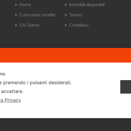
Home
Immobili disponibili
Curriculum vendite
Servizi
Chi Siamo
Contattaci
Se
one.
ie premendo i pulsanti desiderati.
Pr
 accettare.
Co
va Privacy