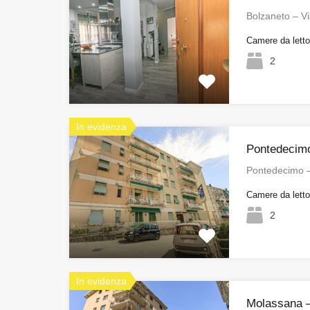
Bolzaneto – V
Camere da lett
2
In evidenza
Pontedecimo
Pontedecimo –
Camere da lett
2
In evidenza
Molassana –