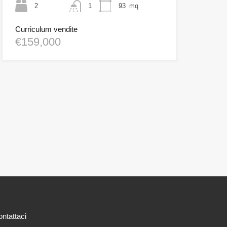
2
1
93
mq
Curriculum vendite
€159,000
ntattaci