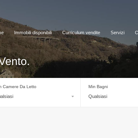
me
Immobili disponibili
Curriculum vendite
Servizi
C
 Vento.
n Camere Da Letto
Min Bagni
alsiasi
Qualsiasi