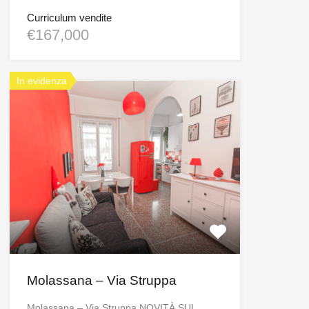
Curriculum vendite
€167,000
In evidenza
Molassana – Via Struppa
Molassana – Via Struppa NOVITÀ SUL