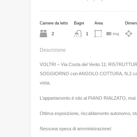
Camere da letto
Bagni
Area
Dimens
2
1
80
mq
Descrizione
VOLTRI – Via Costa del Vento 11: RISTRUTT
SOGGIORNO con ANGOLO COTTURA, N.2 camer
vista.
L’appartamento è sito al PIANO RIALZATO, mai a
Ottima esposizione, riscaldamento autonom
Nessuna spesa di amministrazione!