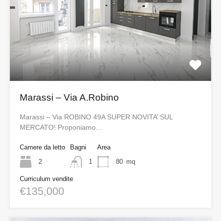
Marassi – Via A.Robino
Marassi – Via ROBINO 49A SUPER NOVITA’ SUL
MERCATO! Proponiamo…
Camere da letto
Bagni
Area
2
1
80
mq
Curriculum vendite
€135,000