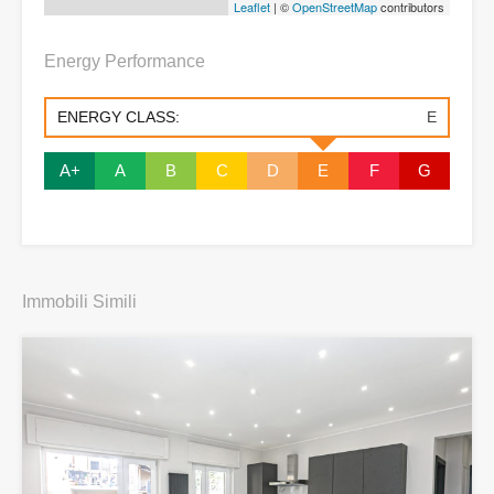
Leaflet
| ©
OpenStreetMap
contributors
Energy Performance
ENERGY CLASS:
E
A+
A
B
C
D
E
F
G
Immobili Simili