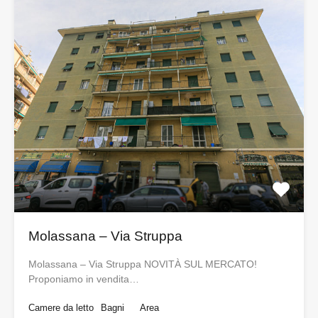
Molassana – Via Struppa
Molassana – Via Struppa NOVITÀ SUL MERCATO!
Proponiamo in vendita…
Camere da letto
Bagni
Area