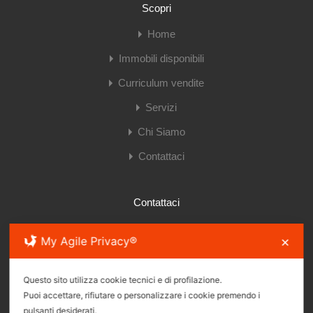
Scopri
Home
Immobili disponibili
Curriculum vendite
Servizi
Chi Siamo
Contattaci
Contattaci
My Agile Privacy®
✕
Via S.S. Giacomo e Filippo 26R, 16121 Genova
Questo sito utilizza cookie tecnici e di profilazione.
Puoi accettare, rifiutare o personalizzare i cookie premendo i
(+39)010.895.08.65
pulsanti desiderati.