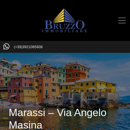
(+39)3921085808
Marassi – Via Angelo
Masina