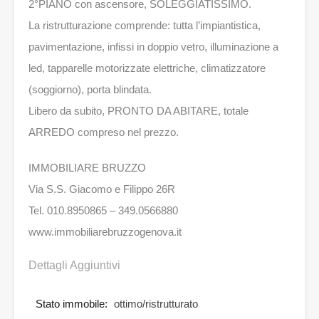
2°PIANO con ascensore, SOLEGGIATISSIMO.
La ristrutturazione comprende: tutta l’impiantistica,
pavimentazione, infissi in doppio vetro, illuminazione a
led, tapparelle motorizzate elettriche, climatizzatore
(soggiorno), porta blindata.
Libero da subito, PRONTO DA ABITARE, totale
ARREDO compreso nel prezzo.
IMMOBILIARE BRUZZO
Via S.S. Giacomo e Filippo 26R
Tel. 010.8950865 – 349.0566880
www.immobiliarebruzzogenova.it
Dettagli Aggiuntivi
Stato immobile:
ottimo/ristrutturato