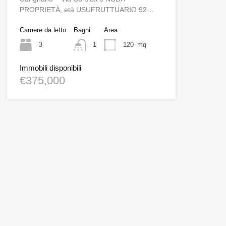
PROPRIETÀ, età USUFRUTTUARIO 92…
Camere da letto
Bagni
Area
3
1
120
mq
Immobili disponibili
€375,000