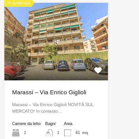
In evidenza
Marassi – Via Enrico Giglioli
Marassi – Via Enrico Giglioli NOVITÀ SUL
MERCATO! In contesto…
Camere da letto
Bagni
Area
1
1
61
mq