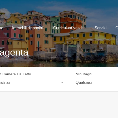
me
Immobili disponibili
Curriculum vendite
Servizi
C
Magenta
n Camere Da Letto
Min Bagni
alsiasi
Qualsiasi