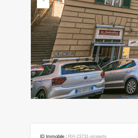
Previous
ID Immobile :
RH-23731-property