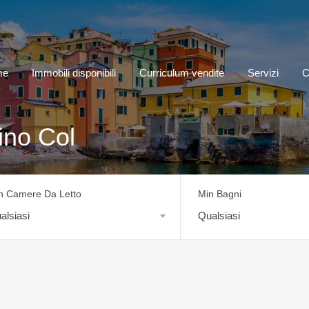
me
Immobili disponibili
Curriculum vendite
Servizi
C
ino Col
n Camere Da Letto
Min Bagni
alsiasi
Qualsiasi