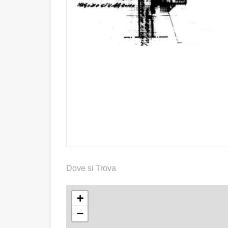
Dove si Trova
+
−