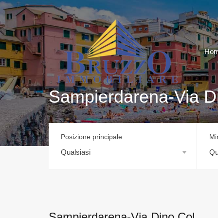
Ho
Sampierdarena-Via D
Posizione principale
Mi
Qualsiasi
Qu
Sampierdarena-Via Dino Col