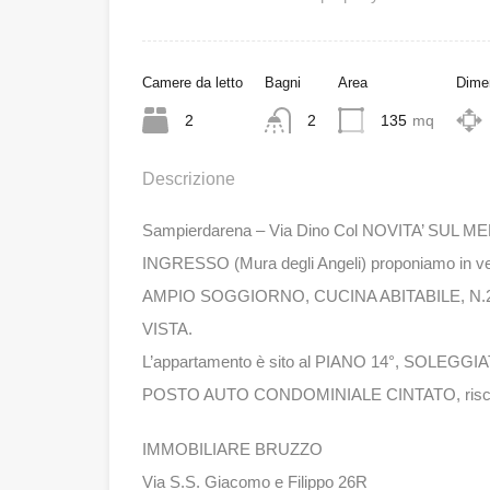
Camere da letto
Bagni
Area
Dimen
2
2
135
mq
Descrizione
Sampierdarena – Via Dino Col NOVITA’ SUL M
INGRESSO (Mura degli Angeli) proponiamo in v
AMPIO SOGGIORNO, CUCINA ABITABILE, N.
VISTA.
L’appartamento è sito al PIANO 14°, SOLEGGI
POSTO AUTO CONDOMINIALE CINTATO, riscalda
IMMOBILIARE BRUZZO
Via S.S. Giacomo e Filippo 26R