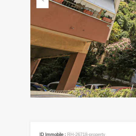
Previous
ID Immobile :
RH-26718-property