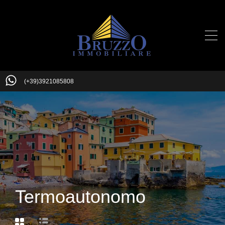
(+39)3921085808
Termoautonomo