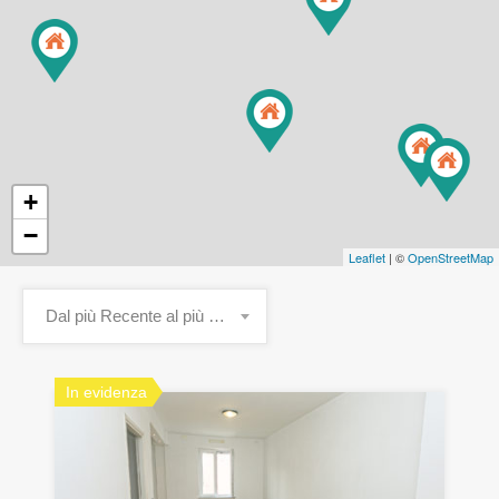
+
−
Leaflet
| ©
OpenStreetMap
Dal più Recente al più Vecchio
In evidenza