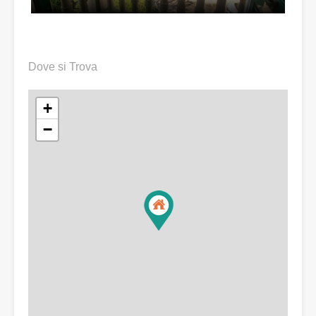
Dove si Trova
+
−