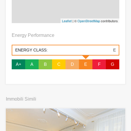
Leaflet
| ©
OpenStreetMap
contributors
Energy Performance
ENERGY CLASS:
E
A+
A
B
C
D
E
F
G
Immobili Simili