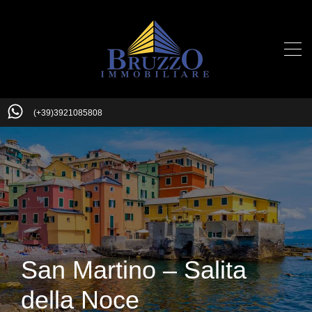
(+39)3921085808
San Martino – Salita
della Noce