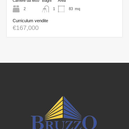
Camere da letto
Bagni
Area
2
1
83
mq
Curriculum vendite
€167,000