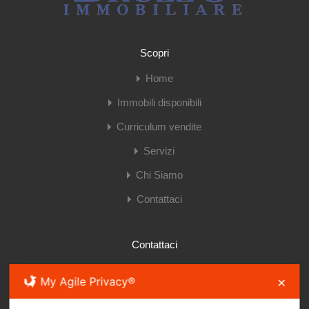
Scopri
Home
Immobili disponibili
Curriculum vendite
Servizi
Chi Siamo
Contattaci
Contattaci
My Agile Privacy®
✕
Via S.S. Giacomo e Filippo 26R, 16121 Genova