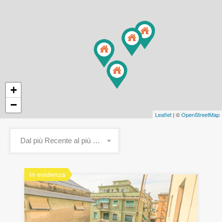
+
−
Leaflet
| ©
OpenStreetMap
Dal più Recente al più Vecchio
In evidenza