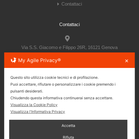
Contattaci
Contattaci
Via S.S. Giacomo e Filippo 26R, 16121 Genova
My Agile Privacy®
✕
(+39)010.895.08.65
Questo sito utilizza cookie tecnici e di profilazione.
Puoi accettare, rifiutare o personalizzare i cookie premendo i
pulsanti desiderati.
immbruzzocentro@gmail.com
Chiudendo questa informativa continuerai senza accettare.
Visualizza la Cookie Policy
Visualizza l'Informativa Privacy
Seguici sui Social
Accetta
Rifiuta