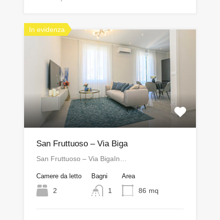
In evidenza
San Fruttuoso – Via Biga
San Fruttuoso – Via BigaIn…
Camere da letto
Bagni
Area
2
1
86
mq