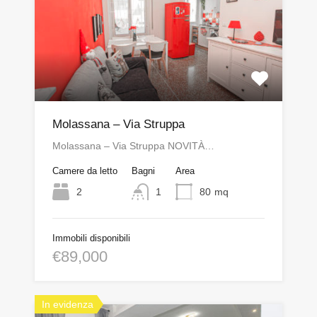
Molassana – Via Struppa
Molassana – Via Struppa NOVITÀ…
Camere da letto
Bagni
Area
2
1
80
mq
Immobili disponibili
€89,000
In evidenza