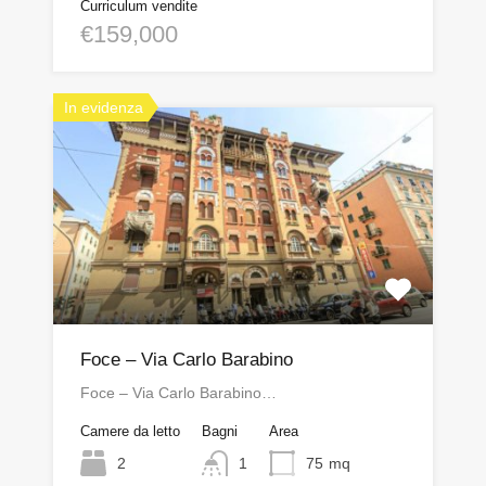
Curriculum vendite
€159,000
In evidenza
Foce – Via Carlo Barabino
Foce – Via Carlo Barabino…
Camere da letto
Bagni
Area
2
1
75
mq