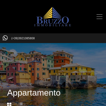
(+39)3921085808
Appartamento