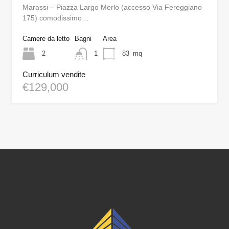
Marassi – Piazza Largo Merlo (accesso Via Fereggiano
175) comodissimo…
Camere da letto
Bagni
Area
2
1
83
mq
Curriculum vendite
€129,000