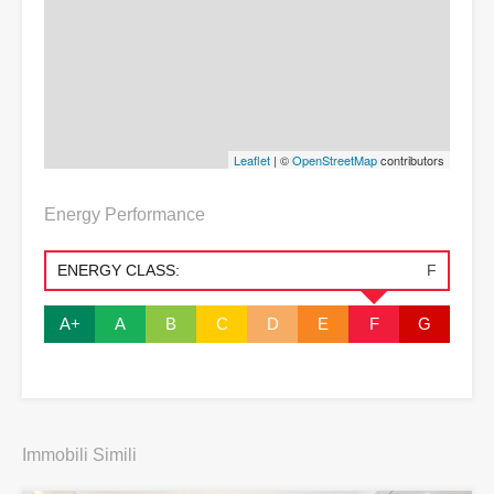
Leaflet
| ©
OpenStreetMap
contributors
Energy Performance
ENERGY CLASS:
F
A+
A
B
C
D
E
F
G
Immobili Simili