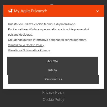
My Agile Privacy®
✕
Via S.S. Giacomo e Filippo 26R, 16121 Genova
Questo sito utilizza cookie tecnici e di profilazione.
Puoi accettare, rifiutare o personalizzare i cookie premendo i
(+39)010.895.08.65
pulsanti desiderati.
Chiudendo questa informativa continuerai senza accettare.
Visualizza la Cookie Policy
Visualizza l'Informativa Privacy
immbruzzocentro@gmail.com
Accetta
Seguici sui Social
Rifiuta
Personalizza
Privacy Policy
Cookie Policy