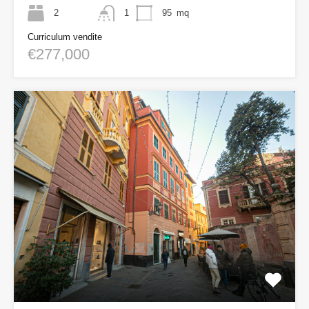
2
1
95
mq
Curriculum vendite
€277,000