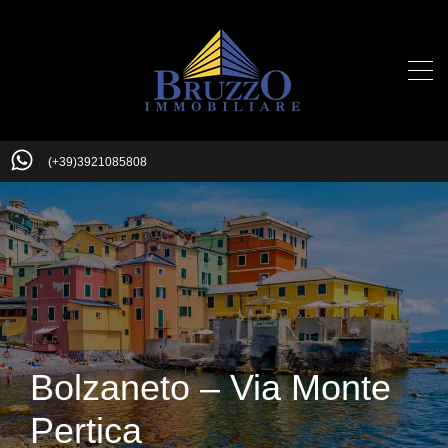
(+39)3921085808
Bolzaneto – Via Monte
Pertica