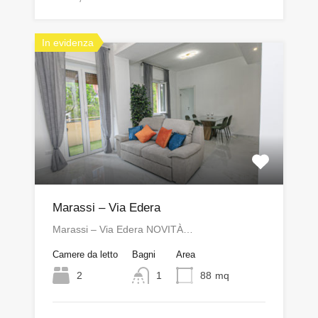
In evidenza
Marassi – Via Edera
Marassi – Via Edera NOVITÀ…
Camere da letto
Bagni
Area
2
1
88
mq