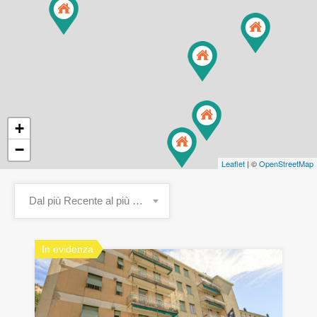
+
−
Leaflet
| ©
OpenStreetMap
Dal più Recente al più Vecchio
In evidenza