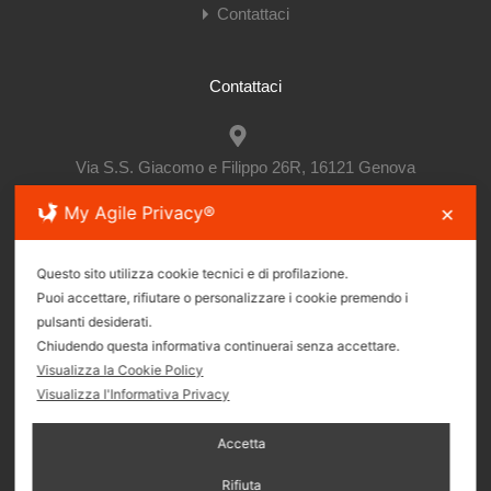
Contattaci
Contattaci
Via S.S. Giacomo e Filippo 26R, 16121 Genova
My Agile Privacy®
✕
(+39)010.895.08.65
Questo sito utilizza cookie tecnici e di profilazione.
Puoi accettare, rifiutare o personalizzare i cookie premendo i
pulsanti desiderati.
immbruzzocentro@gmail.com
Chiudendo questa informativa continuerai senza accettare.
Visualizza la Cookie Policy
Visualizza l'Informativa Privacy
Seguici sui Social
Accetta
Rifiuta