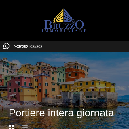
(+39)3921085808
Portiere intera giornata