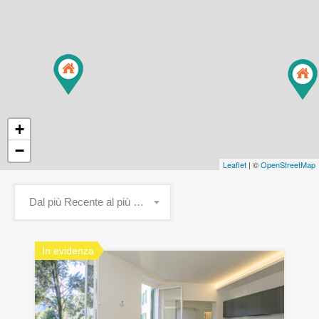
+
−
Leaflet
| ©
OpenStreetMap
Dal più Recente al più Vecchio
In evidenza