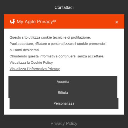
Contattaci
My Agile Privacy®
✕
Via S.S. Giacomo e Filippo 26R, 16121 Genova
Questo sito utilizza cookie tecnici e di profilazione.
Puoi accettare, rifiutare o personalizzare i cookie premendo i
pulsanti desiderati.
(+39)010.895.08.65
Chiudendo questa informativa continuerai senza accettare.
Visualizza la Cookie Policy
Visualizza l'Informativa Privacy
immbruzzocentro@gmail.com
Accetta
Seguici sui Social
Rifiuta
Personalizza
Privacy Policy