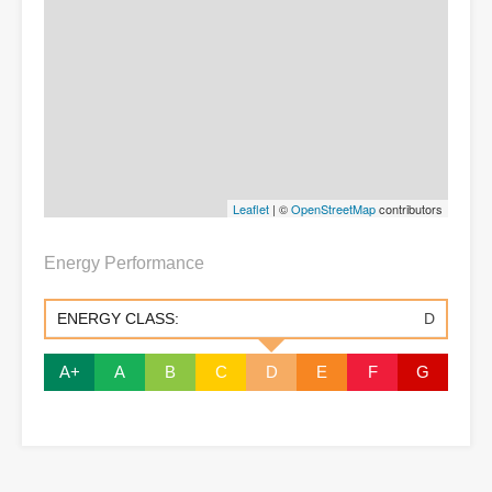
Leaflet
| ©
OpenStreetMap
contributors
Energy Performance
ENERGY CLASS:
D
A+
A
B
C
D
E
F
G