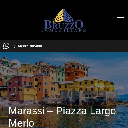
(+39)3921085808
Marassi – Piazza Largo
Merlo