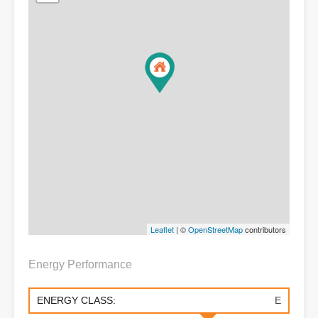
Leaflet
| ©
OpenStreetMap
contributors
Energy Performance
ENERGY CLASS:
E