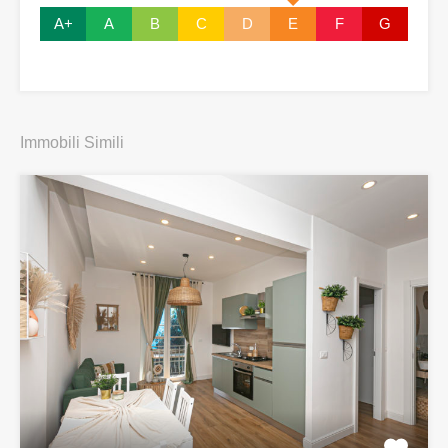
A+
A
B
C
D
E
F
G
Immobili Simili