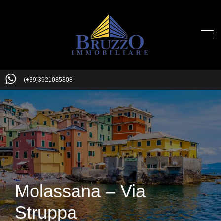
(+39)3921085808
Molassana – Via
Struppa