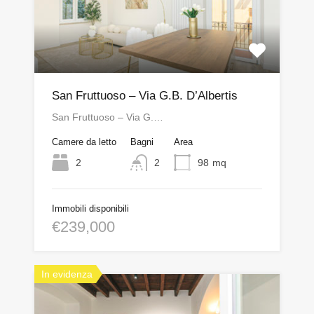
San Fruttuoso – Via G.B. D’Albertis
San Fruttuoso – Via G.…
Camere da letto
Bagni
Area
2
2
98
mq
Immobili disponibili
€239,000
In evidenza