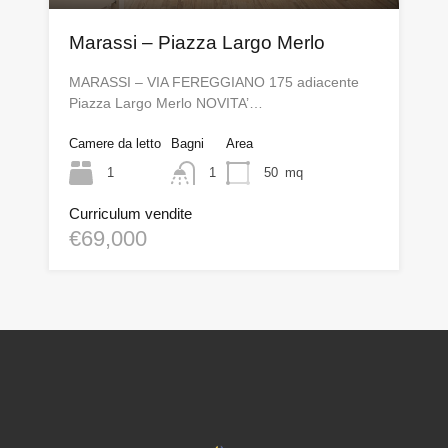
Marassi – Piazza Largo Merlo
MARASSI – VIA FEREGGIANO 175 adiacente
Piazza Largo Merlo NOVITA’…
Camere da letto
Bagni
Area
1
1
50
mq
Curriculum vendite
€69,000