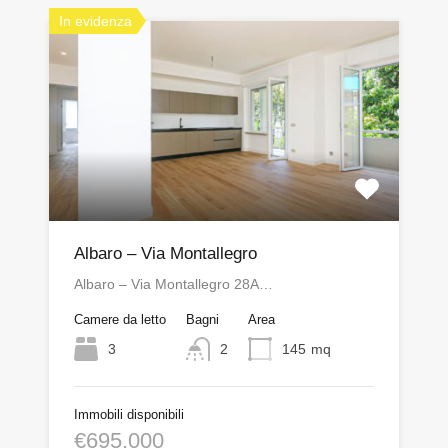
In evidenza
Albaro – Via Montallegro
Albaro – Via Montallegro 28A…
Camere da letto
Bagni
Area
3
2
145
mq
Immobili disponibili
€695,000