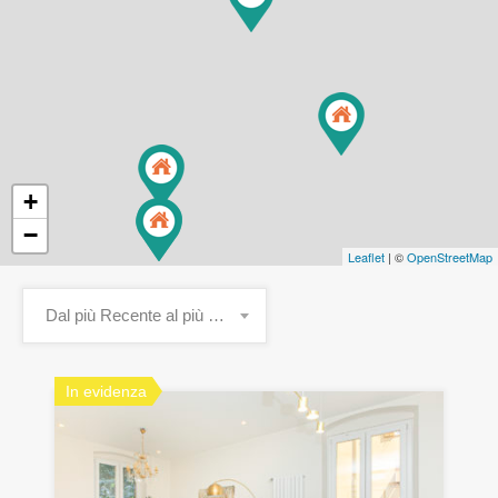
+
−
Leaflet
| ©
OpenStreetMap
Dal più Recente al più Vecchio
In evidenza